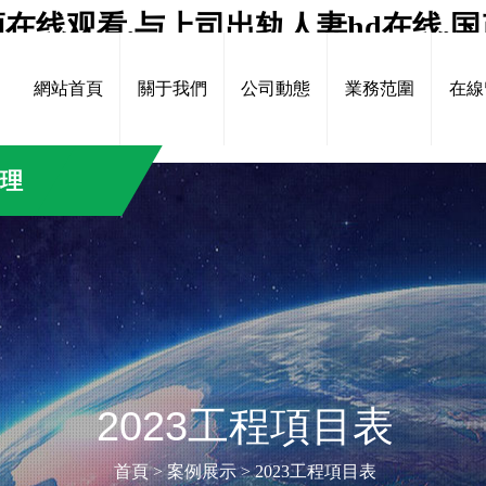
在线观看,与上司出轨人妻hd在线,国
线免费观看,亚洲av资源天堂在线,成人
網站首頁
關于我們
公司動態
業務范圍
在線
治理
2023工程項目表
首頁
>
案例展示
>
2023工程項目表