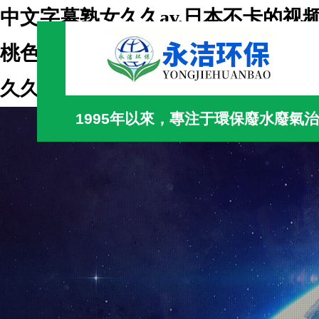
中文字幕熟女久久av,日本不卡的视频
桃色号49780,av一区二区三区在
久久免费
1995年以來，專注于環保廢水廢氣