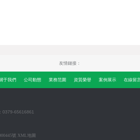
友情鏈接：
關于我們
公司動態
業務范圍
資質榮譽
案例展示
在線留
0379-65616861
00445號
XML地圖