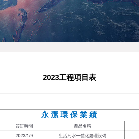
2023工程項目表
永 潔 環 保 業 績
簽訂時間
產品名稱
2023/1/9
生活污水一體化處理設備