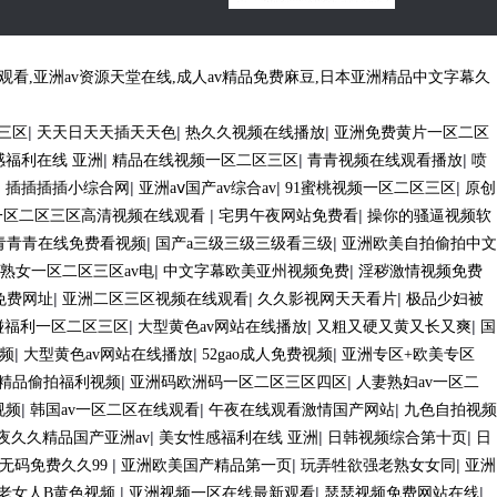
费观看,亚洲av资源天堂在线,成人av精品免费麻豆,日本亚洲精品中文字幕久
|
|
|
区三区
天天日天天插天天色
热久久视频在线播放
亚洲免费黄片一区二区
|
|
|
感福利在线 亚洲
精品在线视频一区二区三区
青青视频在线观看播放
喷
|
|
|
|
插插插插小综合网
亚洲aⅴ国产av综合av
91蜜桃视频一区二区三区
原创
|
|
一区二区三区高清视频在线观看
宅男午夜网站免费看
操你的骚逼视频软
|
|
青青青在线免费看视频
国产a三级三级三级看三级
亚洲欧美自拍偷拍中文
|
|
熟女一区二区三区av电
中文字幕欧美亚州视频免费
淫秽激情视频免费
|
|
|
免费网址
亚洲二区三区视频在线观看
久久影视网天天看片
极品少妇被
|
|
|
碰福利一区二区三区
大型黄色av网站在线播放
又粗又硬又黄又长又爽
国
|
|
|
频
大型黄色av网站在线播放
52gao成人免费视频
亚洲专区+欧美专区
|
|
精品偷拍福利视频
亚洲码欧洲码一区二区三区四区
人妻熟妇av一区二
|
|
|
视频
韩国av一区二区在线观看
午夜在线观看激情国产网站
九色自拍视频
|
|
|
夜久久精品国产亚洲av
美女性感福利在线 亚洲
日韩视频综合第十页
日
|
|
|
无码免费久久99
亚洲欧美国产精品第一页
玩弄牲欲强老熟女女同
亚洲
|
|
|
老女人B黄色视频
亚洲视频一区在线最新观看
瑟瑟视频免费网站在线