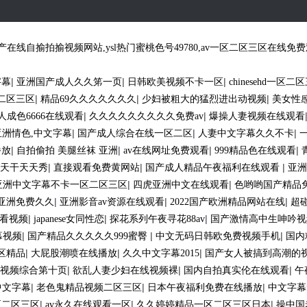
在线自揄拍揄视频网站,ysl热门蜜桃色号49780,av一区二区三区在线免
|
|
|
字幕
亚洲国产成人久久笫一页
日韩欧美视频不卡一区
chinesehd一区二
|
|
|
二区三区
精品69久久久久久久久
少妇被粗大的猛烈进出动视频
美女性
|
|
人成色6666在线观看
久久久久久久久久久免费av
爆操人妻视频在线观看
|
|
|
亚洲情色,中文字幕
国产成人综合在线一区二区
人妻中文字幕久久不卡
|
|
|
|
播放
自拍偷拍 美腿丝袜 亚洲
av在线网址免费观看
999精品色在线观看
|
|
|
天干天天秀
直接观看免费黄网站
国产成人精品午夜福利在线观看
亚洲
|
|
亚洲中文字幕不卡一区二区三区
四虎亚洲中文在线观看
色哟哟国产精品
|
|
|
亚洲免费久久
亚洲影音av资源在线观看
2022国产欧洲精品网站在线
超
|
|
|
看视频
japanese女同性恋
探花系列午夜寻花88av
国产激情高中生呻吟视
|
|
|
幕视频
国产精品久久久久久999蜜臀
中文无码日韩欧免费视频手机
国内
|
|
|
区精品
大屁股潮喷在线播放
久久中文字幕2015
国产女人被搞到高潮的
|
|
|
视频综合第十页
欲乱人妻少妇在线视频裸
国内自拍真实伦在线观看
午
|
|
|
 中文字幕
老色鬼精品视频二区三区
日本午夜福利免费在线播放
中文字幕
|
|
|
区二区三区
av永久在线观看一区
久久婷婷精品一区二区三区日本
操中国