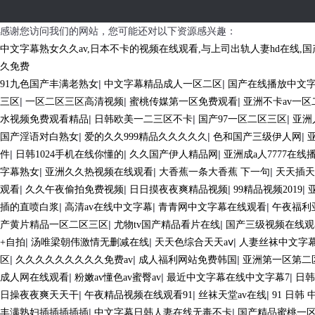
感谢您访问我们的网站，您可能还对以下资源感兴趣：
中文字幕熟女久久av,日本不卡的视频在线观看,与上司出轨人妻hd在线,国产
久免费
|
|
91九色国产丰满老熟女
中文字幕精品成人一区二区
国产在线播放中文
|
|
|
三区
一区二区三区高清视频
蜜桃传媒第一区免费观看
亚洲不卡av一区
|
|
|
水视频免费观看精品
日韩欧美一二三区不卡
国产97一区二区三区
亚洲
|
|
|
国产淫语对白熟女
爱的久久999精品久久久久久
色和国产三级伊人网
|
|
|
件
日韩1024手机在线你懂的
久久国产伊人精品网
亚洲成a人7777在线
|
|
|
字幕熟女
亚洲久久热视频在线观看
大香蕉一条大香蕉 下一句
天天插天
|
|
|
|
观看
久久午夜偷拍免费视频
日日摸夜夜爽精品视频
99精品视频2019
|
|
|
插的直喷白浆
高清av在线中文字幕
青青网中文字幕在线观看
午夜福利
|
|
产黄片精品一区二区三区
尤物tv国产精品看片在线
国产三级视频在线观
|
|
|
+自拍
汤唯梁朝伟激情无删减在线
天天色综合天天aⅴ
人妻丝袜中文字
|
|
|
区
久久久久久久久久久免费av
成人福利网站免费韩国
亚洲第一区第二
|
|
|
成人网在线观看
粉嫩av懂色av蜜臀av
最近中文字幕在线中文字幕7
日韩
|
|
|
日操夜夜爽天天干
午夜精品视频在线观看91
丝袜天堂av在线
91 日韩
|
|
丰满熟妇插插插插插
中文字幕日韩人妻在线无毒不卡
国产精品蜜桃一