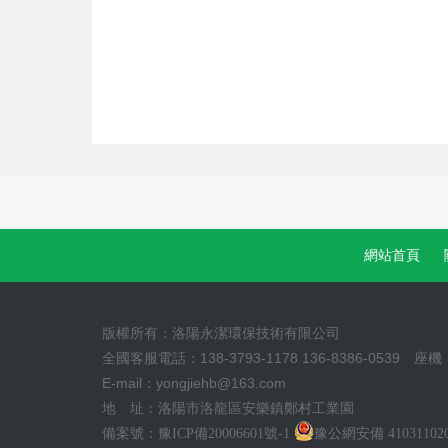
網站首頁
版權所有：洛陽永潔環保技術有限公司
全國客服電話：138-3793-1178 136-8386-0539 座機：
E-mail：yongjiehb@163.com
地 址：洛陽市洛龍區安樂鎮鄭村工業園
備案號：
豫ICP備20006601號-1
豫公網安備 410311020