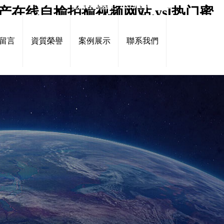
全國咨詢熱線：0379-65616861
产在线自揄拍揄视频网站,ysl热门蜜
av精品免费麻豆,日本亚洲精品中文字幕
留言
資質榮譽
案例展示
聯系我們